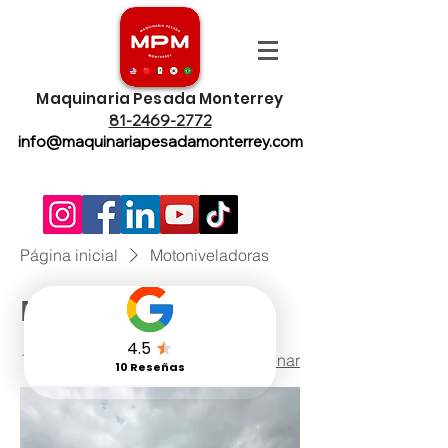
Maquinaria Pesada Monterrey
81-2469-2772
info@maquinariapesadamonterrey.com
Página inicial
Motoniveladoras
Motoniveladoras
1 produto
Ordenar