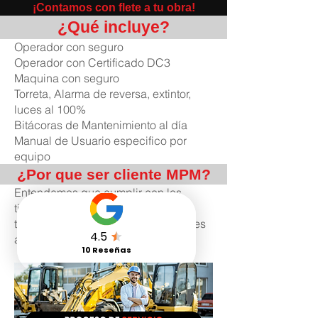
¡Contamos con flete a tu obra!
¿Qué incluye?
Operador con seguro
Operador con Certificado DC3
Maquina con seguro
Torreta, Alarma de reversa, extintor,
luces al 100%
Bitácoras de Mantenimiento al día
Manual de Usuario especifico por
equipo
¿Por que ser cliente MPM?
Entendemos que cumplir con los
tiempos de entrega y horarios de
trabajo es esencial para hacer fuertes
a nuestros clientes.