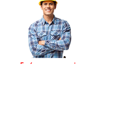
Envíanos un mensaje
y nos ponemos en contacto
contigo!
Email
Teléfono