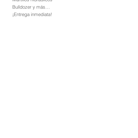
Bulldozer y más…
¡Entrega inmediata!
Ubicación: Monterrey y todo Nuevo
León
Cotizacion: wa.me/528124692772
Asesoría personalizada para que
encuentres el equipo ideal según las
necesidades de tu obra. Además,
contamos con opciones de renta
flexible para ajustarnos a tu
presupuesto.
Contáctanos hoy para más
información y cotizaciones. ¡No
pierdas la oportunidad de asegurar
el equipo que necesitas!