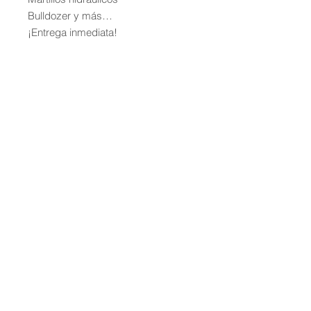
Bulldozer y más…
¡Entrega inmediata!
Ubicación: Monterrey y todo Nuevo
León
Cotizacion: wa.me/528124692772
Asesoría personalizada para que
encuentres el equipo ideal según las
necesidades de tu obra. Además,
contamos con opciones de renta
flexible para ajustarnos a tu
presupuesto.
Contáctanos hoy para más
información y cotizaciones. ¡No
pierdas la oportunidad de asegurar
el equipo que necesitas!