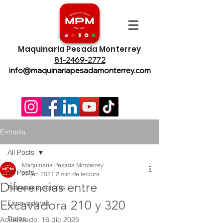
Maquinaria Pesada Monterrey
81-2469-2772
info@maquinariapesadamonterrey.com
Entrada
All Posts
Maquinaria Pesada Monterrey
All Posts
26 jun 2021
2 min de lectura
Diferencias entre
Retroexcavadoras
Excavadora 210 y 320
Excavadoras
Datos
Actualizado:
16 dic 2025