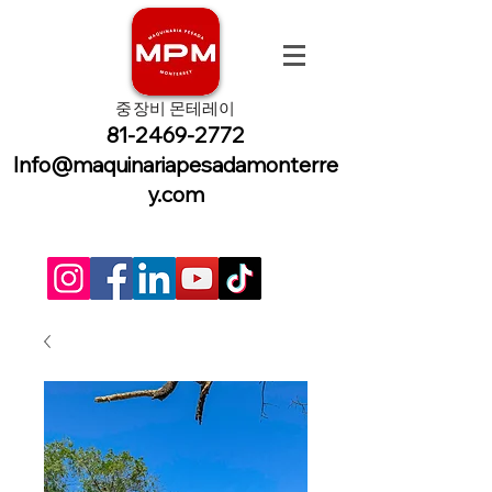
중장비 몬테레이
81-2469-2772
Info@maquinariapesadamonterre
y.com