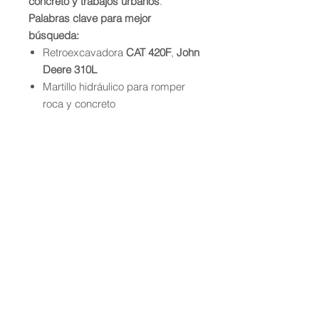
concreto y trabajos urbanos
.
Palabras clave para mejor
búsqueda:
Retroexcavadora
CAT 420F
,
John
Deere 310L
Martillo hidráulico para romper
roca y concreto
Cucharón reforzado para
excavación profunda
Servicio en Monterrey y Nuevo
León
Ventajas directas:
Alta productividad en espacios
reducidos
Contamos con Bitacoras,
Seguros, DC-3, etc.
Operador profesional disponible
Renta por día, semana o mes
Entrega rápida en obra