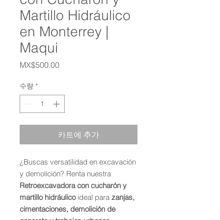
Martillo Hidráulico
en Monterrey |
Maqui
가
MX$500.00
격
수량
*
카트에 추가
¿Buscas versatilidad en excavación
y demolición? Renta nuestra
Retroexcavadora con cucharón y
martillo hidráulico
ideal para
zanjas,
cimentaciones, demolición de