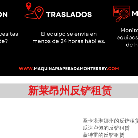
新莱昂州反铲租赁
圣卡塔琳娜州的反铲租
瓜达卢佩的反铲租赁
蒙特雷的反铲租赁