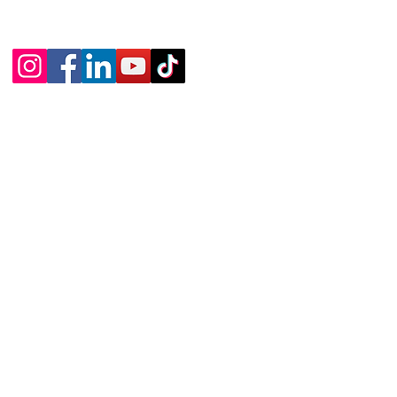
81-2469-2772
nariapesadamonterrey.com