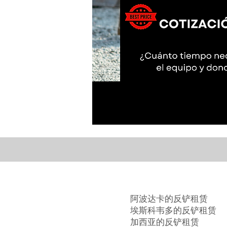
阿波达卡的反铲租赁
埃斯科韦多的反铲租赁
加西亚的反铲租赁