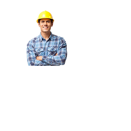
Envíanos un mensaje
y nos ponemos en contacto
contigo!
Email
Teléfono