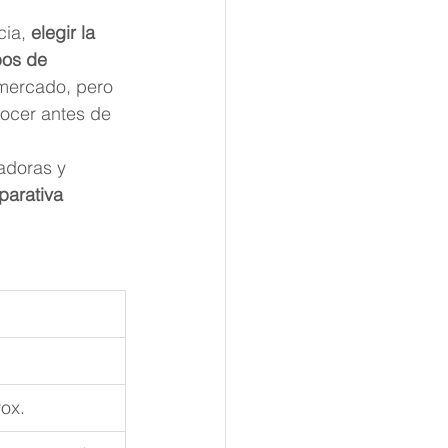
ia, 
elegir la 
pos de 
 mercado, pero 
ocer antes de 
adoras y 
arativa 
ox.