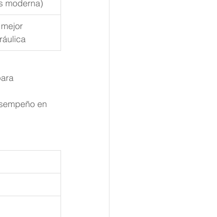
ás moderna)
 mejor 
ráulica
para 
esempeño en 