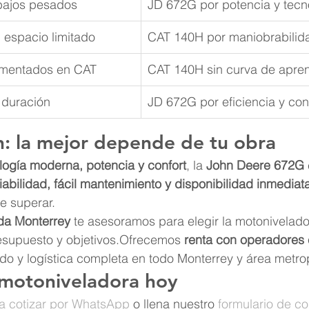
abajos pesados
JD 672G por potencia y tecn
 espacio limitado
CAT 140H por maniobrabilid
imentados en CAT
CAT 140H sin curva de apren
 duración
JD 672G por eficiencia y con
n: la mejor depende de tu obra
logía moderna, potencia y confort
, la 
John Deere 672G
iabilidad, fácil mantenimiento y disponibilidad inmediat
 de superar.
da Monterrey
 te asesoramos para elegir la motonivelado
resupuesto y objetivos.Ofrecemos 
renta con operadores 
do y logística completa en todo Monterrey y área metrop
 motoniveladora hoy
ra cotizar por WhatsApp
 o llena nuestro 
formulario de co