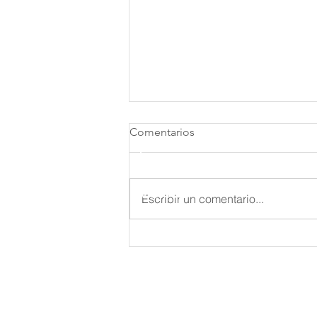
Comentarios
Inicio
Venta
Escribir un comentario...
Renta
¿Qué motoniveladora es
mejor? Comparativa y
Servicios
equivalencias entre marcas
Proyectos