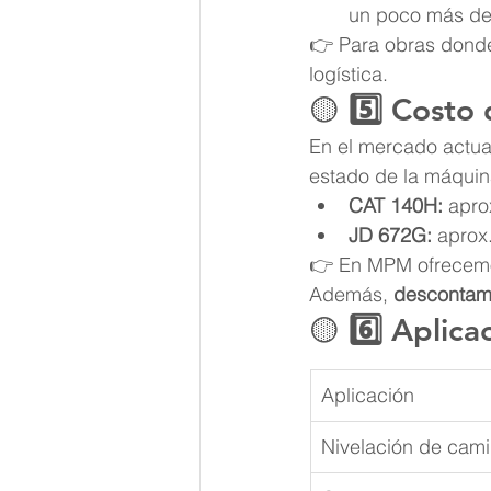
un poco más de
👉 Para obras donde
logística.
🟡 
5️⃣ Costo
En el mercado actual
estado de la máquina
CAT 140H:
 apro
JD 672G:
 aprox
👉 En MPM ofrecemos
Además, 
descontamo
🟡 
6️⃣ Aplic
Aplicación
Nivelación de cam