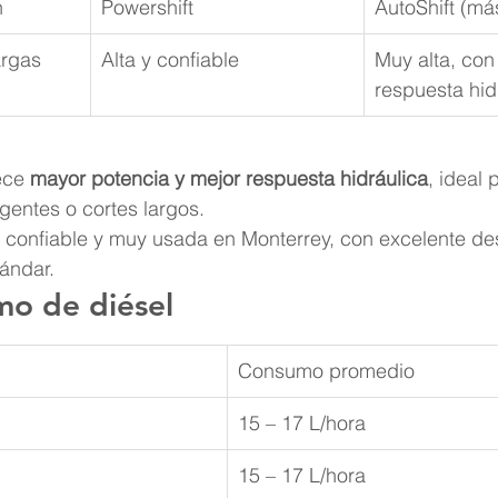
n
Powershift
AutoShift (m
argas 
Alta y confiable
Muy alta, con
respuesta hid
ece 
mayor potencia y mejor respuesta hidráulica
, ideal 
gentes o cortes largos.
s confiable y muy usada en Monterrey, con excelente d
tándar.
mo de diésel
Consumo promedio
15 – 17 L/hora
15 – 17 L/hora