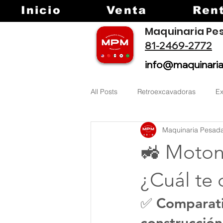
Inicio
Venta
Ren
Maquinaria Pe
81-2469-2772
info@maquinari
All Posts
Retroexcavadoras
E
Maquinaria Pesad
🚜 Moton
¿Cuál te 
✅ Comparativ
construcción