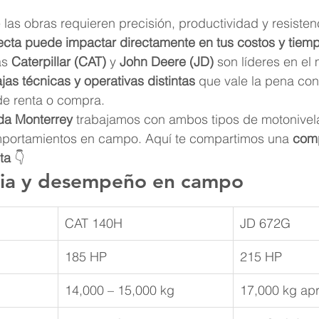
las obras requieren precisión, productividad y resistenc
ecta puede impactar directamente en tus costos y tiem
s 
Caterpillar (CAT)
 y 
John Deere (JD)
 son líderes en el
jas técnicas y operativas distintas
 que vale la pena con
de renta o compra.
da Monterrey
 trabajamos con ambos tipos de motonivel
mportamientos en campo. Aquí te compartimos una 
comp
ta
 👇
cia y desempeño en campo
CAT 140H
JD 672G
185 HP
215 HP
14,000 – 15,000 kg
17,000 kg apr