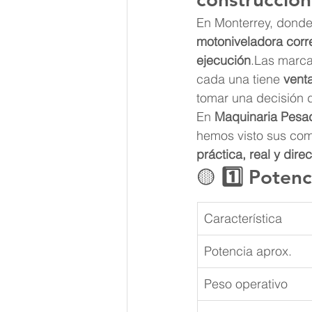
En Monterrey, donde 
motoniveladora corr
ejecución
.Las marca
cada una tiene 
venta
tomar una decisión 
En 
Maquinaria Pesa
hemos visto sus co
práctica, real y direc
🟡 
1️⃣ Poten
Característica
Potencia aprox.
Peso operativo