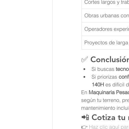
Cortes largos y tr
Obras urbanas con
Operadores exper
Proyectos de larga
✅ 
Conclusió
Si buscas 
tecno
Si priorizas 
conf
140H
 es difícil
En 
Maquinaria Pesa
según tu terreno, p
mantenimiento inclui
📲 
Cotiza tu
👉 
Haz clic aquí pa