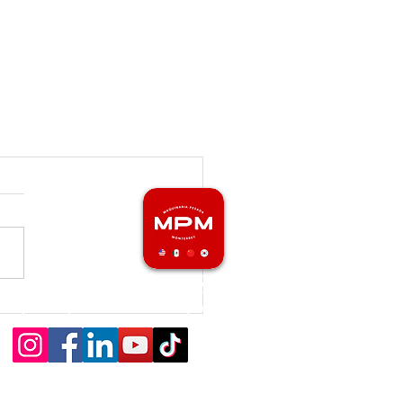
81-2469-2772
maquinariapesadamonterrey.com