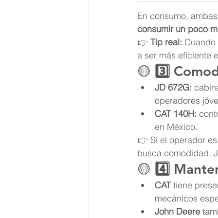
En consumo, ambas s
consumir un poco m
👉 
Tip real:
 Cuando l
a ser más eficiente 
🟡 
3️⃣ Comod
JD 672G:
 cabin
operadores jóve
CAT 140H:
 cont
en México.
👉 Si el operador es
busca comodidad, J
🟡 
4️⃣ Mante
CAT
 tiene pres
mecánicos espe
John Deere
 tam