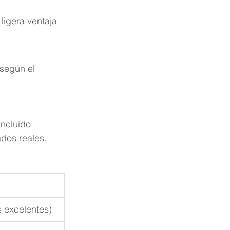
 ligera ventaja 
 según el 
ncluido. 
ados reales.
 excelentes)