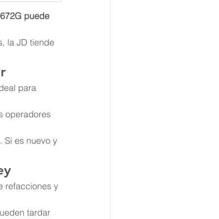
 672G puede 
, la JD tiende 
r
deal para 
s operadores 
 Si es nuevo y 
ey
e refacciones y 
ueden tardar 