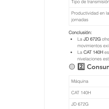
Tipo de transmisió
Productividad en l
jornadas
Conclusión:
La 
JD 672G
 ofr
movimientos exi
La 
CAT 140H
 e
nivelaciones es
🟡 
2️⃣ Consu
Máquina
CAT 140H
JD 672G