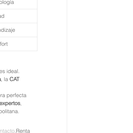
ología
ad
dizaje
fort
 es ideal.
a
, la 
CAT 
ra perfecta 
expertos
, 
olitana.
ntacto
.Renta 