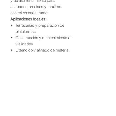
y de alto rendimiento para
acabados precisos y máximo
control en cada tramo.
Aplicaciones ideales:
Terracerías y preparación de
plataformas
Construcción y mantenimiento de
vialidades
Extendido y afinado de material
Nivelación en proyectos
industriales y residenciales
Ventajas competitivas:
Operadores profesionales
disponibles
Contamos con DC-3, seguros,
bitacoras, etc.
Cobertura en Monterrey y todo
Nuevo León
Renta por día, semana o mes